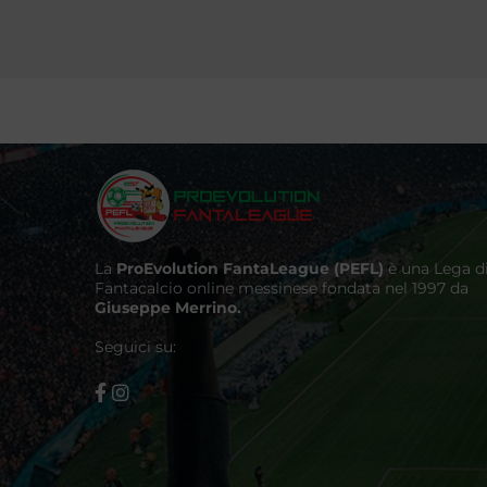
La
ProEvolution FantaLeague (PEFL)
è una Lega d
Fantacalcio online messinese fondata nel 1997 da
Giuseppe Merrino.
Seguici su: