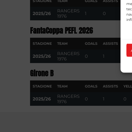
STAGIONE
TEAM
GOALS
ASSISTS
YEL
mem
tec
RANGERS
2025/26
1
0
2
nav
1976
inf
FantaCoppa PEFL 2026
STAGIONE
TEAM
GOALS
ASSISTS
YEL
RANGERS
2025/26
0
1
0
1976
Girone B
STAGIONE
TEAM
GOALS
ASSISTS
YEL
RANGERS
2025/26
0
1
0
1976