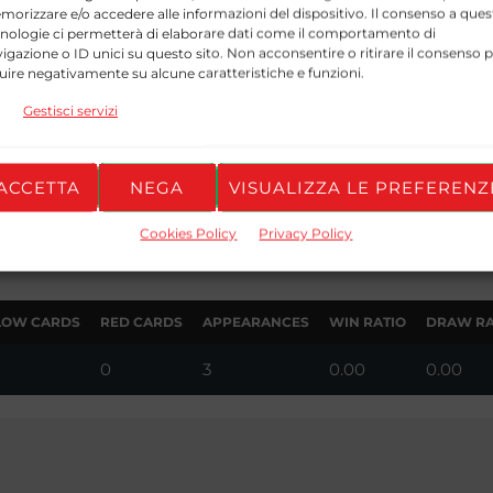
LOW CARDS
RED CARDS
APPEARANCES
WIN RATIO
DRAW RA
orizzare e/o accedere alle informazioni del dispositivo. Il consenso a ques
nologie ci permetterà di elaborare dati come il comportamento di
0
15
13.33
20.00
igazione o ID unici su questo sito. Non acconsentire o ritirare il consenso 
luire negativamente su alcune caratteristiche e funzioni.
Gestisci servizi
LOW CARDS
RED CARDS
APPEARANCES
WIN RATIO
DRAW RA
ACCETTA
NEGA
VISUALIZZA LE PREFERENZ
0
3
0.00
0.00
Cookies Policy
Privacy Policy
LOW CARDS
RED CARDS
APPEARANCES
WIN RATIO
DRAW RA
0
3
0.00
0.00