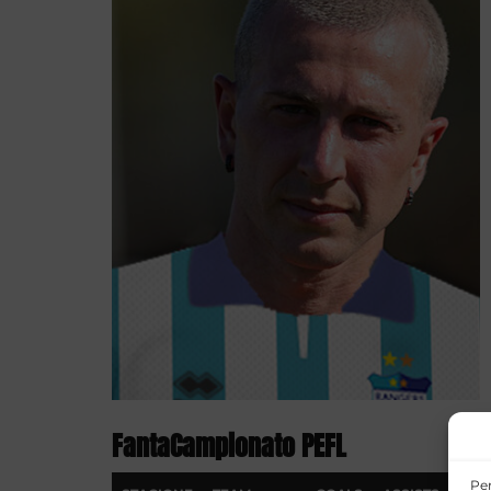
FantaCampionato PEFL
Per