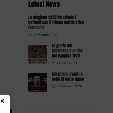
Latest News
La stagione 2025/26 chiude i
battenti con il trionfo dell’Atletico
Franconia
27 Maggio 2026
La gloria del
Talismano e la fine
dei Rangers 1976
10 Marzo 2026
Talismano avanti a
colpi di corto muso
23 Gennaio 2026