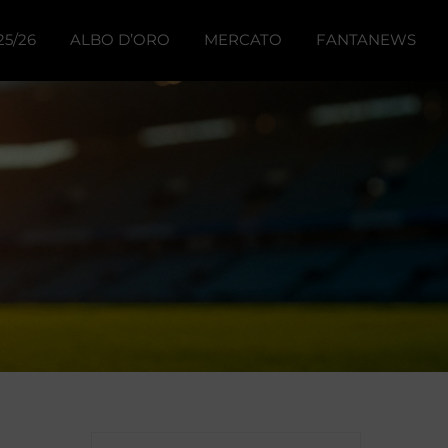
25/26
ALBO D’ORO
MERCATO
FANTANEWS
to
o
ted
76