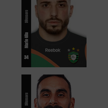
Difensore
Mario Gila
34
Difensore