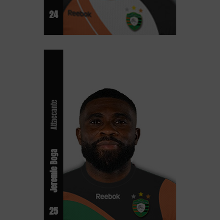
24
Attaccante
Jeremie Boga
25