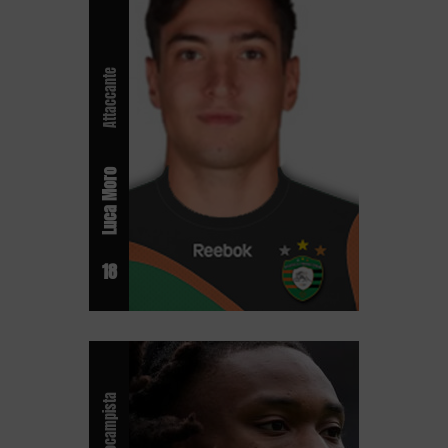
Attaccante
Luca Moro
18
Centrocampista