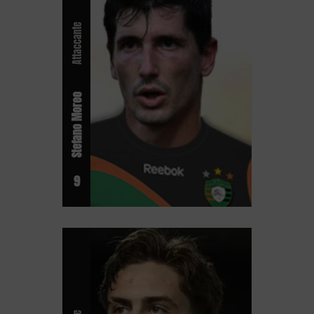
Attaccante
Stefano Moreo
9