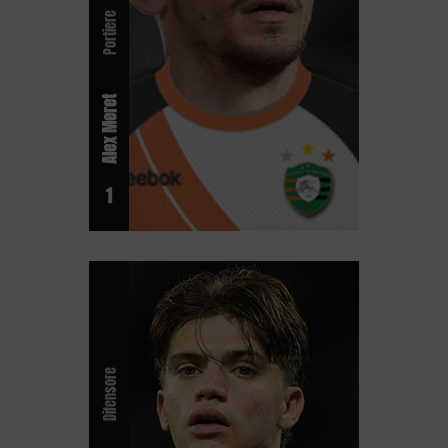
Portiere
Alex Meret
1
Difensore