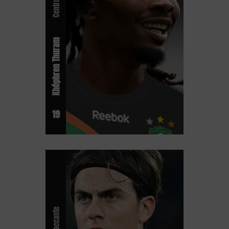
Khéphren Thuram
19
Attaccante