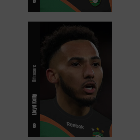
5
Difensore
Lloyd Kelly
6