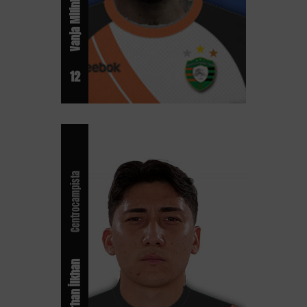
Vanja Milinkovic-Savic
12
Centrocampista
Emirhan İlkhan