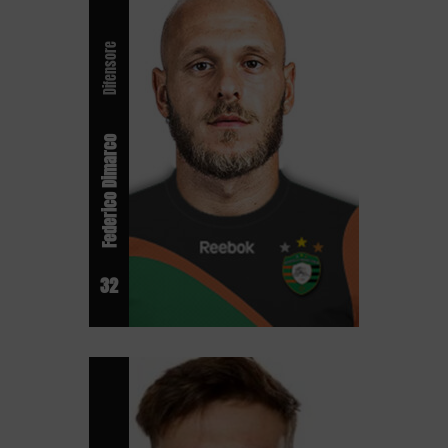
Difensore
Federico Dimarco
32