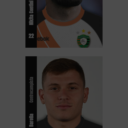
Nikita Contini
22
Centrocampista
Nicolò Barella