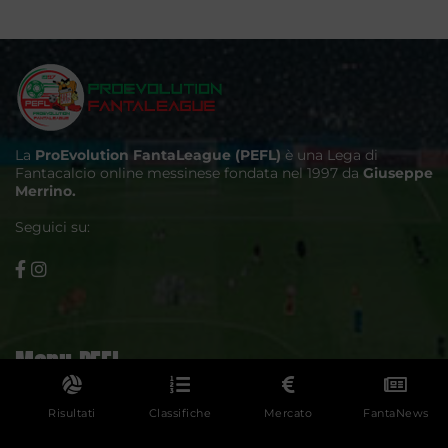
La
ProEvolution FantaLeague (PEFL)
è una Lega di
Fantacalcio online messinese fondata nel 1997 da
Giuseppe
Merrino.
Seguici su:
Menu PEFL
Risultati
Classifiche
Mercato
FantaNews
Classifiche
Regolamento