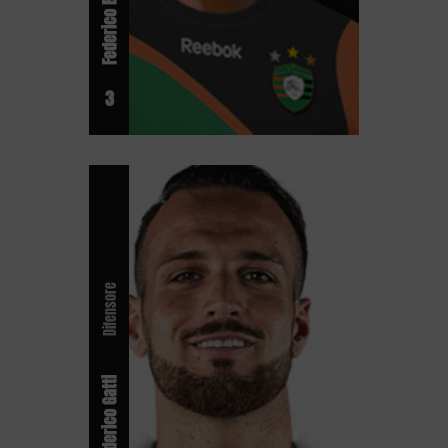
3
Difensore
Federico Gatti