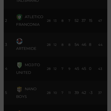
TALISMANO
ATLETICO
2
52
37
15
28
13
8
7
47
FRANCONIA
3
54
46
8
28
12
8
8
44
ARTEMIDE
MOJITO
4
45
45
0
28
12
7
9
43
UNITED
NANO
5
39
42
-3
28
10
7
11
37
BOYS