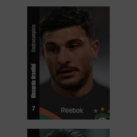
Centrocampista
Riccardo Orsolini
7