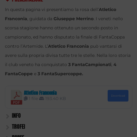
In questa pagina vi presentiamo la rosa dell’
Atletico
Franconia
, guidata da
Giuseppe Merrino
. I veneti nello
scorsa stagione hanno ottenuto un secondo posto in
campionato, ed hanno disputato la finale di FantaCoppa
contro l’Artemide. L’
Atletico Franconia
può vantarsi di
avere sulla propria divisa tutte tre le stelle. Nella loro storia
il club veneto ha conquistato
3 FantaCampionati
,
4
FantaCoppe
e
3 FantaSupercoppe.
Atletico Franconia
Download
1 file
193.40 KB
INFO
TROFEI