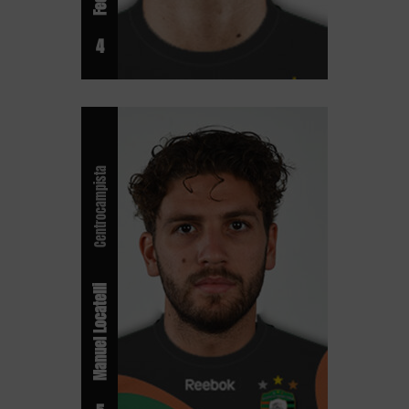
4
Centrocampista
Manuel Locatelli