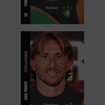
13
Centrocampista
Luka Modric