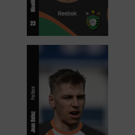
23
Portiere
Jean Butez