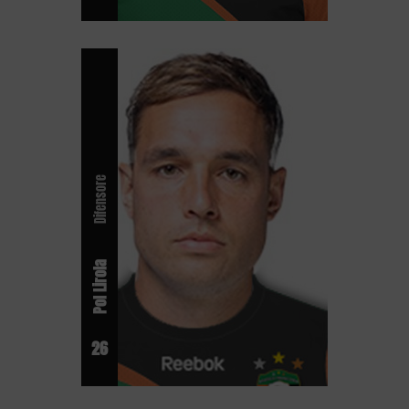
Difensore
Pol Lirola
26