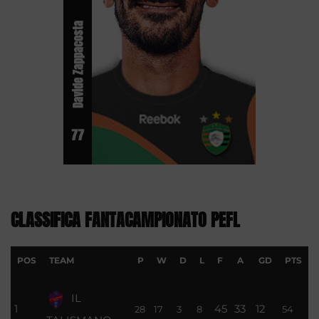
Davide Zappacosta
77
CLASSIFICA FANTACAMPIONATO PEFL
POS
TEAM
P
W
D
L
F
A
GD
PTS
IL
1
45
33
12
28
17
3
8
54