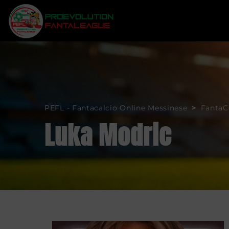
Artemide
Regolamento
PEFL - Fantacalcio Online Messinese
>
FantaC
Atletico Francon
Classifiche
Luka Modric
Football Trash
Risultati
G.G.R.