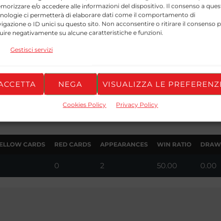
ELLOW CARDS
RED CARDS
APPEARANCES
WIN RATIO
DRAW 
orizzare e/o accedere alle informazioni del dispositivo. Il consenso a ques
nologie ci permetterà di elaborare dati come il comportamento di
0
17
35.29
29.41
igazione o ID unici su questo sito. Non acconsentire o ritirare il consenso 
luire negativamente su alcune caratteristiche e funzioni.
Gestisci servizi
ELLOW CARDS
RED CARDS
APPEARANCES
WIN RATIO
DRAW 
ACCETTA
NEGA
VISUALIZZA LE PREFERENZ
0
2
50.00
0.00
Cookies Policy
Privacy Policy
ELLOW CARDS
RED CARDS
APPEARANCES
WIN RATIO
DRAW 
0
2
50.00
0.00