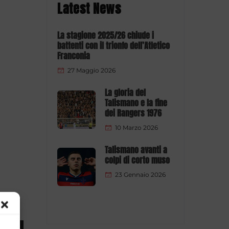
Latest News
La stagione 2025/26 chiude i
battenti con il trionfo dell’Atletico
Franconia
27 Maggio 2026
La gloria del
Talismano e la fine
dei Rangers 1976
10 Marzo 2026
Talismano avanti a
colpi di corto muso
23 Gennaio 2026