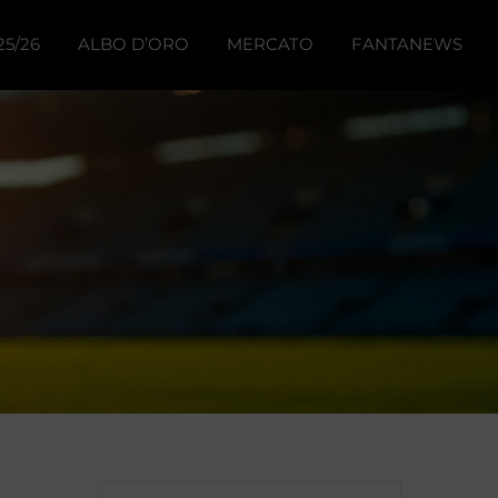
25/26
ALBO D’ORO
MERCATO
FANTANEWS
to
o
ted
76