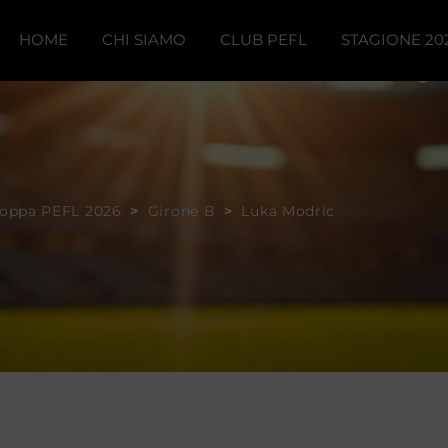
HOME
CHI SIAMO
CLUB PEFL
STAGIONE 20
Regolamento
Regolamen
Il Talisman
oppa PEFL 2026
>
Girone B
>
Luka Modric
ia
Classifiche
Classifiche
Mojito Uni
Risultati
Risultati
Nano Boys
Rangers 19