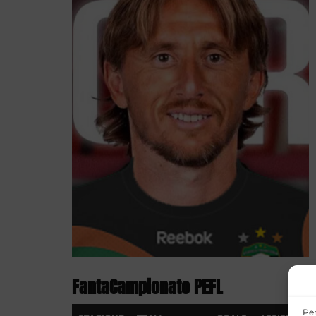
FantaCampionato PEFL
Per