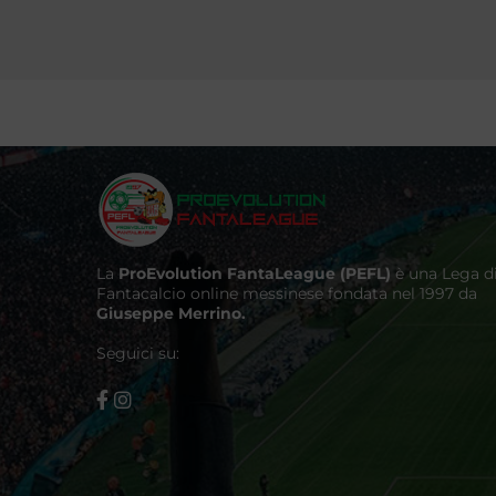
La
ProEvolution FantaLeague (PEFL)
è una Lega d
Fantacalcio online messinese fondata nel 1997 da
Giuseppe Merrino.
Seguici su: