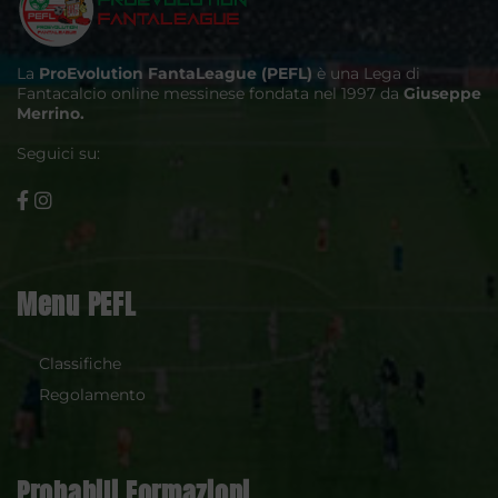
La
ProEvolution FantaLeague (PEFL)
è una Lega di
Fantacalcio online messinese fondata nel 1997 da
Giuseppe
Merrino.
Seguici su:
Menu PEFL
Classifiche
Regolamento
Probabili Formazioni