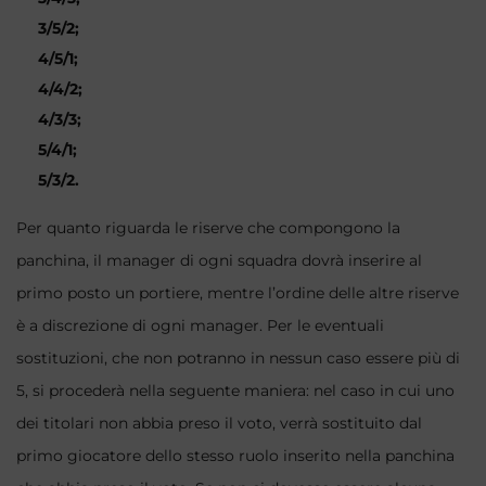
3/5/2;
4/5/1;
4/4/2;
4/3/3;
5/4/1;
5/3/2.
Per quanto riguarda le riserve che compongono la
panchina, il manager di ogni squadra dovrà inserire al
primo posto un portiere, mentre l’ordine delle altre riserve
è a discrezione di ogni manager. Per le eventuali
sostituzioni, che non potranno in nessun caso essere più di
5, si procederà nella seguente maniera: nel caso in cui uno
dei titolari non abbia preso il voto, verrà sostituito dal
primo giocatore dello stesso ruolo inserito nella panchina