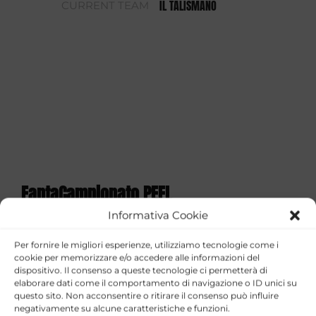
IL TALISMANO
CURRENT TEAM
FantaCampionato PEFL
Informativa Cookie
STAGIONE
TEAM
GOALS
ASSISTS
YELLOW CAR
Per fornire le migliori esperienze, utilizziamo tecnologie come i
IL
2025/26
0
0
1
cookie per memorizzare e/o accedere alle informazioni del
TALISMANO
dispositivo. Il consenso a queste tecnologie ci permetterà di
elaborare dati come il comportamento di navigazione o ID unici su
FantaCoppa PEFL 2026
questo sito. Non acconsentire o ritirare il consenso può influire
negativamente su alcune caratteristiche e funzioni.