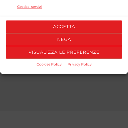
STAGIONE
TEAM
GOALS
ASSISTS
YELLOW CAR
Gestisci servizi
IL
2025/26
0
0
0
TALISMANO
ACCETTA
Girone A
NEGA
STAGIONE
TEAM
GOALS
ASSISTS
YELLOW CAR
VISUALIZZA LE PREFERENZE
IL
2025/26
0
0
0
TALISMANO
Cookies Policy
Privacy Policy