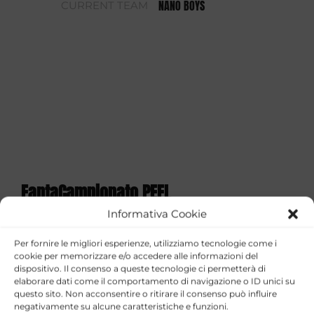
NANO BOYS
CURRENT TEAM
FantaCampionato PEFL
Informativa Cookie
STAGIONE
TEAM
GOALS
ASSISTS
YELLOW CARDS
R
Per fornire le migliori esperienze, utilizziamo tecnologie come i
NANO
2025/26
2
2
2
cookie per memorizzare e/o accedere alle informazioni del
BOYS
dispositivo. Il consenso a queste tecnologie ci permetterà di
elaborare dati come il comportamento di navigazione o ID unici su
FantaCoppa PEFL 2026
questo sito. Non acconsentire o ritirare il consenso può influire
negativamente su alcune caratteristiche e funzioni.