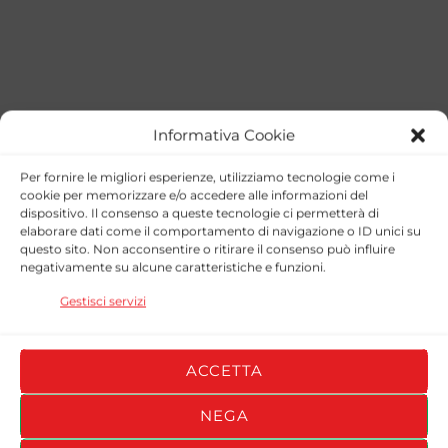
Informativa Cookie
Per fornire le migliori esperienze, utilizziamo tecnologie come i
cookie per memorizzare e/o accedere alle informazioni del
dispositivo. Il consenso a queste tecnologie ci permetterà di
FantaCampionato PEFL
elaborare dati come il comportamento di navigazione o ID unici su
questo sito. Non acconsentire o ritirare il consenso può influire
negativamente su alcune caratteristiche e funzioni.
STAGIONE
TEAM
GOALS
ASSISTS
YELLOW CARDS
R
Gestisci servizi
NANO
2025/26
0
0
1
BOYS
ACCETTA
NEGA