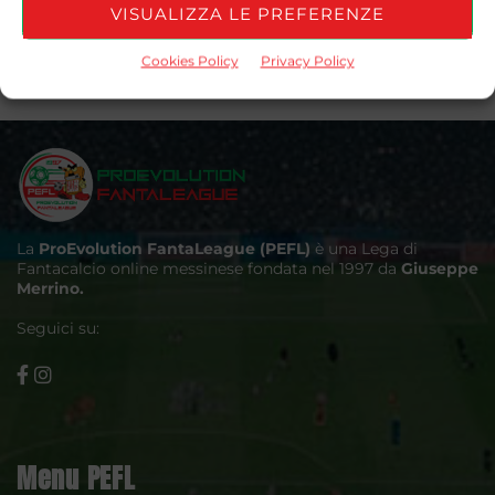
VISUALIZZA LE PREFERENZE
Cookies Policy
Privacy Policy
La
ProEvolution FantaLeague (PEFL)
è una Lega di
Fantacalcio online messinese fondata nel 1997 da
Giuseppe
Merrino.
Seguici su:
Menu PEFL