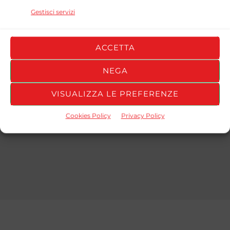
STAGIONE
TEAM
GOALS
ASSISTS
YELLOW CAR
Gestisci servizi
FOOTBALL
2025/26
1
0
1
TRASH
ACCETTA
Girone A
NEGA
STAGIONE
TEAM
GOALS
ASSISTS
YELLOW CAR
VISUALIZZA LE PREFERENZE
FOOTBALL
2025/26
1
0
1
TRASH
Cookies Policy
Privacy Policy