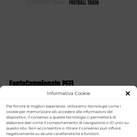
FOOTBALL TRASH
CURRENT TEAM
FantaCampionato PEFL
Informativa Cookie
STAGIONE
TEAM
GOALS
ASSISTS
YELLOW CAR
Per fornire le migliori esperienze, utilizziamo tecnologie come i
FOOTBALL
2025/26
4
1
8
cookie per memorizzare e/o accedere alle informazioni del
TRASH
dispositivo. Il consenso a queste tecnologie ci permetterà di
elaborare dati come il comportamento di navigazione o ID unici su
FantaCoppa PEFL 2026
questo sito. Non acconsentire o ritirare il consenso può influire
negativamente su alcune caratteristiche e funzioni.