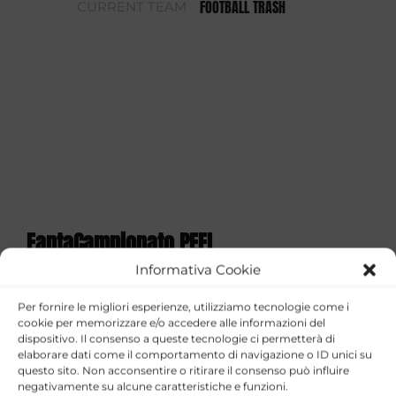
FOOTBALL TRASH
CURRENT TEAM
FantaCampionato PEFL
Informativa Cookie
STAGIONE
TEAM
GOALS
ASSISTS
YELLOW CAR
Per fornire le migliori esperienze, utilizziamo tecnologie come i
FOOTBALL
2025/26
0
0
0
cookie per memorizzare e/o accedere alle informazioni del
TRASH
dispositivo. Il consenso a queste tecnologie ci permetterà di
elaborare dati come il comportamento di navigazione o ID unici su
FantaCoppa PEFL 2026
questo sito. Non acconsentire o ritirare il consenso può influire
negativamente su alcune caratteristiche e funzioni.