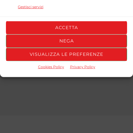
STAGIONE
TEAM
GOALS
ASSISTS
YELLOW CAR
Gestisci servizi
FOOTBALL
2025/26
0
0
0
TRASH
ACCETTA
Girone A
NEGA
STAGIONE
TEAM
GOALS
ASSISTS
YELLOW CAR
VISUALIZZA LE PREFERENZE
FOOTBALL
2025/26
0
0
0
TRASH
Cookies Policy
Privacy Policy