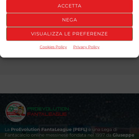
tutta la sua carriera.
ACCETTA
Contact Info
NEGA
VISUALIZZA LE PREFERENZE
Cookies Policy
Privacy Policy
La
ProEvolution FantaLeague (PEFL)
è una Lega di
Fantacalcio online messinese fondata nel 1997 da
Giuseppe