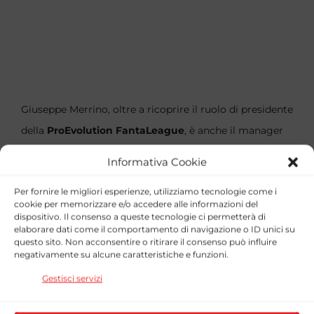
Giuseppe Merrino, oltre a ricoprire il ruolo di presidente
della
ProEvolution FantaLeague
, è anche il manager
dell’
Atletico Franconia
. Con il club veneto ha costruito
Informativa Cookie
una bacheca prestigiosa, conquistando
10 trofei
Per fornire le migliori esperienze, utilizziamo tecnologie come i
complessivi
: 3
FantaCampionati
, 4
FantaCoppe
e 3
cookie per memorizzare e/o accedere alle informazioni del
FantaSupercoppe
.
dispositivo. Il consenso a queste tecnologie ci permetterà di
elaborare dati come il comportamento di navigazione o ID unici su
questo sito. Non acconsentire o ritirare il consenso può influire
Sin dal suo esordio, avvenuto nel lontano
1997
, Merrino
negativamente su alcune caratteristiche e funzioni.
siede stabilmente sulla panchina dell’Atletico
Gestisci servizi
Franconia, guidando la squadra ininterrottamente per