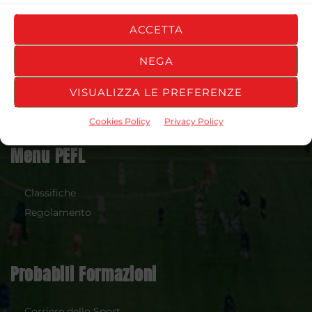
La
ProEvolution FantaLeague (PEFL)
è una Lega di
Fantacalcio online messinese fondata nel 1997 da
Giuseppe
ACCETTA
Merrino.
NEGA
Seguici su:
VISUALIZZA LE PREFERENZE
Cookies Policy
Privacy Policy
Menu PEFL
Classifiche
Regolamento
Probabili Formazioni
Corriere dello Sport