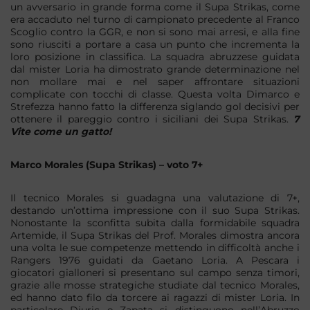
un avversario in grande forma come il Supa Strikas, come
era accaduto nel turno di campionato precedente al Franco
Scoglio contro la GGR, e non si sono mai arresi, e alla fine
sono riusciti a portare a casa un punto che incrementa la
loro posizione in classifica. La squadra abruzzese guidata
dal mister Loria ha dimostrato grande determinazione nel
non mollare mai e nel saper affrontare situazioni
complicate con tocchi di classe. Questa volta Dimarco e
Strefezza hanno fatto la differenza siglando gol decisivi per
ottenere il pareggio contro i siciliani dei Supa Strikas.
7
Vite come un gatto!
Marco Morales (Supa Strikas) – voto 7+
Il tecnico Morales si guadagna una valutazione di 7+,
destando un’ottima impressione con il suo Supa Strikas.
Nonostante la sconfitta subita dalla formidabile squadra
Artemide, il Supa Strikas del Prof. Morales dimostra ancora
una volta le sue competenze mettendo in difficoltà anche i
Rangers 1976 guidati da Gaetano Loria. A Pescara i
giocatori gialloneri si presentano sul campo senza timori,
grazie alle mosse strategiche studiate dal tecnico Morales,
ed hanno dato filo da torcere ai ragazzi di mister Loria. In