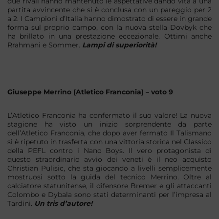
due rivali hanno mantenuto le aspettative dando vita a una
partita avvincente che si è conclusa con un pareggio per 2
a 2. I Campioni d’Italia hanno dimostrato di essere in grande
forma sul proprio campo, con la nuova stella Dovbyk che
ha brillato in una prestazione eccezionale. Ottimi anche
Rrahmani e Sommer.
Lampi di superiorità!
Giuseppe Merrino (Atletico Franconia) – voto 9
L’Atletico Franconia ha confermato il suo valore! La nuova
stagione ha visto un inizio sorprendente da parte
dell’Atletico Franconia, che dopo aver fermato Il Talismano
si è ripetuto in trasferta con una vittoria storica nel Classico
della PEFL contro i Nano Boys. Il vero protagonista di
questo straordinario avvio dei veneti è il neo acquisto
Christian Pulisic, che sta giocando a livelli semplicemente
mostruosi sotto la guida del tecnico Merrino. Oltre al
calciatore statunitense, il difensore Bremer e gli attaccanti
Colombo e Dybala sono stati determinanti per l’impresa al
Tardini.
Un tris d’autore!