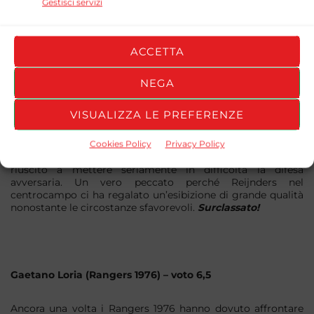
Gestisci servizi
ACCETTA
Salvatore Guerrera (Nano Boys) – voto 5,5
NEGA
Contro un Atletico Franconia imbattibile guidato dall’ex
straordinario Pulisic, i coraggiosi Nano Boys del coach
VISUALIZZA LE PREFERENZE
Guerrera si sono trovati costretti ad arrendersi senza poter
replicare l’eccezionale performance offerta contro il Mojito
United a Catania. Nel Classico è stato evidente l’assente
Cookies Policy
Privacy Policy
illustre: l’intero reparto offensivo dei Nano Boys non è mai
riuscito a mettere seriamente in difficoltà la difesa
avversaria. Un vero peccato perché Reijnders nel
centrocampo ci ha regalato un’esibizione di grande qualità
nonostante le circostanze sfavorevoli.
Surclassato!
Gaetano Loria (Rangers 1976) – voto 6,5
Ancora una volta i Rangers 1976 hanno dovuto affrontare