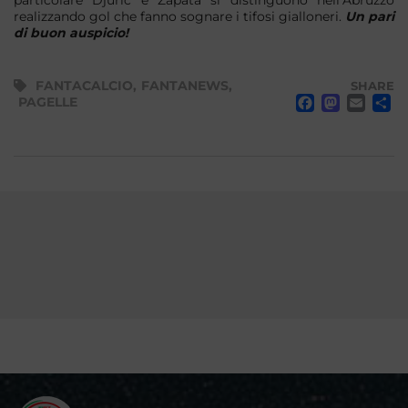
particolare Djuric e Zapata si distinguono nell’Abruzzo
realizzando gol che fanno sognare i tifosi gialloneri.
Un pari
di buon auspicio!
FANTACALCIO
,
FANTANEWS
,
SHARE
FACE
MA
EM
PAGELLE