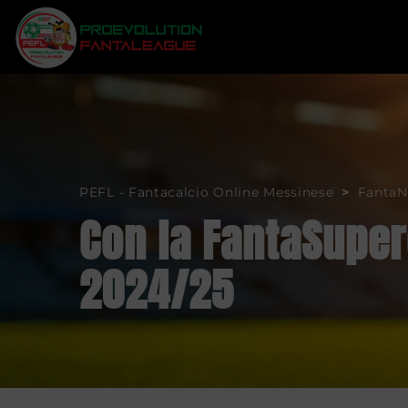
Artemide
Regolamento
PEFL - Fantacalcio Online Messinese
>
Fanta
Atletico Francon
Classifiche
Con la FantaSuper
Football Trash
Risultati
2024/25
G.G.R.