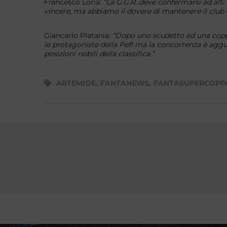
Francesco Loria:
“La G.G.R. deve confermarsi ad alti
vincere, ma abbiamo il dovere di mantenere il club 
Giancarlo Platania:
“
Dopo uno scudetto ed una coppa 
le protagoniste della Pefl ma la concorrenza è agguerr
posizioni nobili della classifica.”
ARTEMIDE
,
FANTANEWS
,
FANTASUPERCOPPA