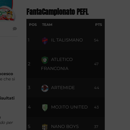
FantaCampionato PEFL
POS
TEAM
PTS
1
IL TALISMANO
54
ATLETICO
2
47
FRANCONIA
ncesco
e che si
3
ARTEMIDE
44
sultati
4
MOJITO UNITED
43
a
ndo per
5
NANO BOYS
37