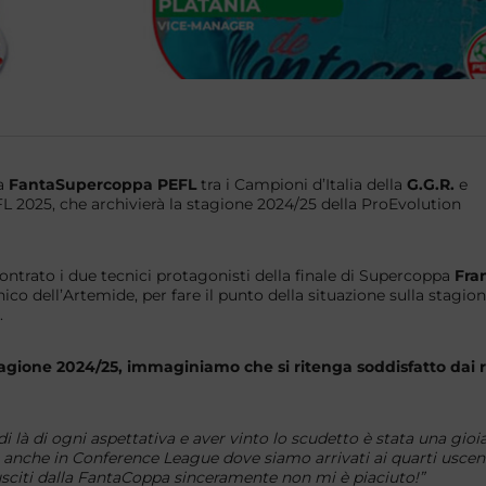
la
FantaSupercoppa PEFL
tra i Campioni d’Italia della
G.G.R.
e
FL 2025, che archivierà la stagione 2024/25 della ProEvolution
ontrato i due tecnici protagonisti della finale di Supercoppa
Fra
nico dell’Artemide, per fare il punto della situazione sulla stagion
.
gione 2024/25, immaginiamo che si ritenga soddisfatto dai ri
i là di ogni aspettativa e aver vinto lo scudetto è stata una gioi
re anche in Conference League dove siamo arrivati ai quarti usce
citi dalla FantaCoppa sinceramente non mi è piaciuto!”