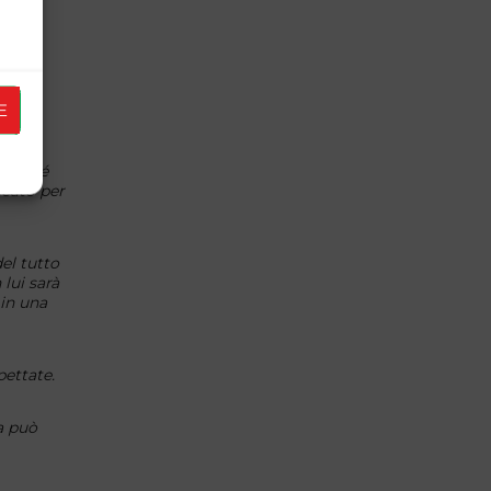
n
E
 perché
ccato per
el tutto
lui sarà
 in una
pettate.
a può