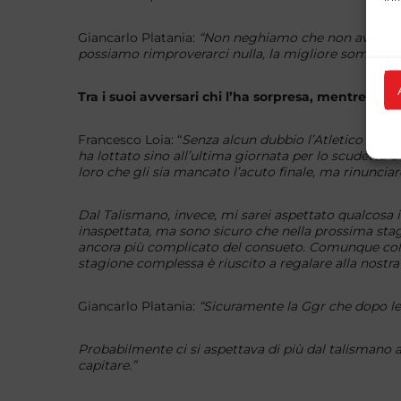
Giancarlo Platania:
“Non neghiamo che non aver cen
possiamo rimproverarci nulla, la migliore somma pu
Tra i suoi avversari chi l’ha sorpresa, mentre da c
Francesco Loia: “
Senza alcun dubbio l’Atletico Fran
ha lottato sino all’ultima giornata per lo scudetto 
loro che gli sia mancato l’acuto finale, ma rinuncia
Dal Talismano, invece, mi sarei aspettato qualcosa i
inaspettata, ma sono sicuro che nella prossima stagi
ancora più complicato del consueto. Comunque colgo
stagione complessa è riuscito a regalare alla nostra 
Giancarlo Platania:
“Sicuramente la Ggr che dopo le 
Probabilmente ci si aspettava di più dal talismano a
capitare.”