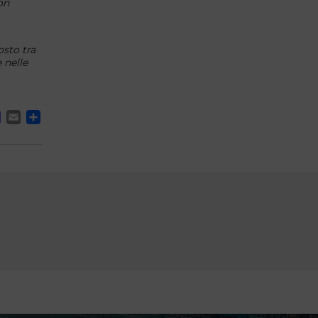
on
osto tra
 nelle
ACEBOOK
MASTODON
EMAIL
CONDIVIDI