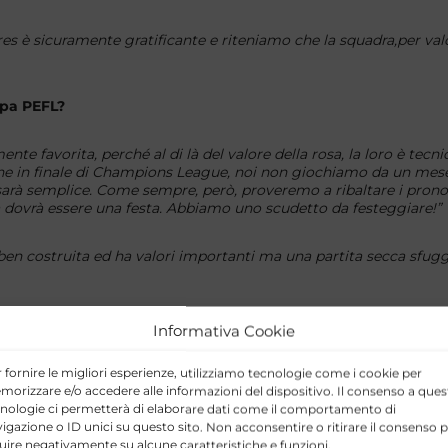
s è sicuramente gratificante e riteniamo che la squadra,per valo
ppa PEFL?
nte favorita, perché al di là del valore della rosa, la loro è tec
anche in finale di Champions League, noi non giochiamo da un mes
arà semplice. Come sempre, però, proveremo a ribaltare i pronos
dovrà essere una festa. Abbiamo uno scudetto da festeggiare!”
ben costruita ed ha valori importanti ma una partita secca sfug
spettative o ha qualche rimpianto?
Informativa Cookie
go che quest’anno i miei ragazzi abbiano fatto un lavoro fantast
 fornire le migliori esperienze, utilizziamo tecnologie come i cookie per
el calibro di Kvaratskhelia e Morata. Con le loro partenze pensa
orizzare e/o accedere alle informazioni del dispositivo. Il consenso a ques
sono compattati ancora di più e hanno superato tutti gli ostacoli. 
nologie ci permetterà di elaborare dati come il comportamento di
iti bene, ma poi abbiamo rovinato tutto giocando una brutta p
igazione o ID unici su questo sito. Non acconsentire o ritirare il consenso 
luire negativamente su alcune caratteristiche e funzioni.