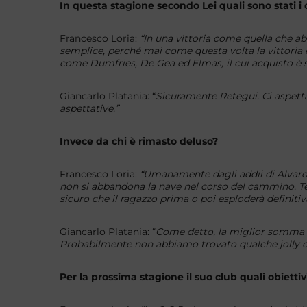
In questa stagione secondo Lei quali sono stati i 
Francesco Loria:
“In una vittoria come quella che a
semplice, perché mai come questa volta la vittoria 
come Dumfries, De Gea ed Elmas, il cui acquisto è 
Giancarlo Platania: “
Sicuramente Retegui. Ci aspet
aspettative.”
Invece da chi è rimasto deluso?
Francesco Loria:
“Umanamente dagli addii di Alvaro
non si abbandona la nave nel corso del cammino. T
sicuro che il ragazzo prima o poi esploderà definiti
Giancarlo Platania: “
Come detto, la miglior somma p
Probabilmente non abbiamo trovato qualche jolly c
Per la prossima stagione il suo club quali obiettiv