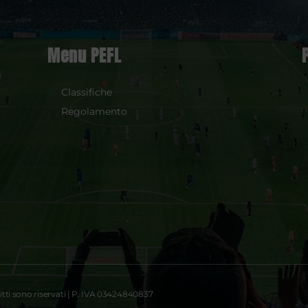
Menu PEFL
i
Classifiche
Regolamento
tti sono riservati | P. IVA 03424840837