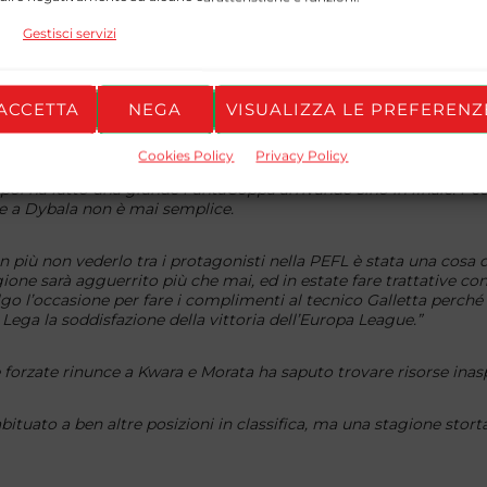
Gestisci servizi
trato nemmeno il podio abbia lasciato molta delusione ma no
nti ne è la dimostrazione.”
ACCETTA
NEGA
VISUALIZZA LE PREFERENZ
hi si attendeva di più?
Cookies Policy
Privacy Policy
conia. Devo fare i miei più sinceri complimenti a mister Merrino
e poi ha fatto una grande FantaCoppa arrivando sino in finale. Pe
re a Dybala non è mai semplice.
n più non vederlo tra i protagonisti nella PEFL è stata una cosa d
one sarà agguerrito più che mai, ed in estate fare trattative con 
 l’occasione per fare i complimenti al tecnico Galletta perché
Lega la soddisfazione della vittoria dell’Europa League.”
forzate rinunce a Kwara e Morata ha saputo trovare risorse inas
bituato a ben altre posizioni in classifica, ma una stagione stort