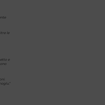
ente
tre le
etto e
sono
oni.
anoglu
.”