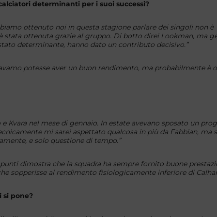
calciatori determinanti per i suoi successi?
bbiamo ottenuto noi in questa stagione parlare dei singoli non è
è stata ottenuta grazie al gruppo. Di botto direi Lookman, ma g
stato determinante, hanno dato un contributo decisivo.”
tavamo potesse aver un buon rendimento, ma probabilmente è ol
 e Kvara nel mese di gennaio. In estate avevano sposato un prog
ecnicamente mi sarei aspettato qualcosa in più da Fabbian, ma 
vamente, e solo questione di tempo.”
unti dimostra che la squadra ha sempre fornito buone prestazi
he sopperisse al rendimento fisiologicamente inferiore di Calh
i si pone?