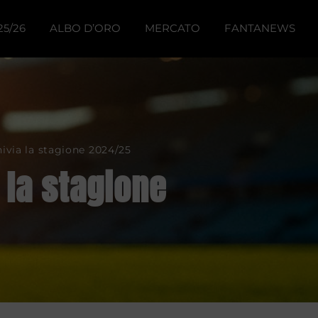
25/26
ALBO D’ORO
MERCATO
FANTANEWS
to
o
ivia la stagione 2024/25
ted
 la stagione
76