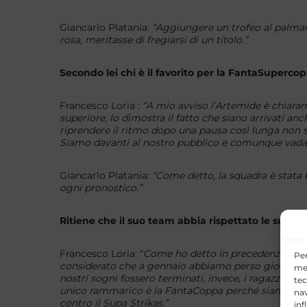
Giancarlo Platania:
“
Aggiungere un trofeo al palmare
rosa, meritasse di fregiarsi di un titolo.”
Secondo lei chi è il favorito per la FantaSuperco
Francesco Loria :
“A mio avviso l’Artemide è chiarame
superiore, lo dimostra il fatto che siano arrivati 
riprendere il ritmo dopo una pausa così lunga non s
Siamo davanti al nostro pubblico e comunque vada 
Giancarlo Platania:
“Come detto, la squadra è stata 
ogni pronostico.”
Ritiene che il suo team abbia rispettato le sue a
Francesco Loria: “
Come ho detto in precedenza riten
Per
considerato che a gennaio abbiamo perso giocatori d
mem
nostri sogni fossero terminati, invece, i ragazzi si 
tec
unico rammarico è la FantaCoppa perché siamo part
nav
contro il Supa Strikas.”
inf