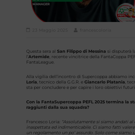
23 Maggio 2025
francescoloria
Questa sera al
San Filippo di Messina
si disputerà 
l’
Artemide
, recente vincitrice della FantaCoppa PE
FantaLeague.
Alla vigilia dell’incontro di Supercoppa abbiamo inc
Loria
, tecnico della G.G.R. e
Giancarlo Platania
, tec
sta per concludere e per capire i loro obiettivi futuri
Con la FantaSupercoppa PEFL 2025 termina la sta
raggiunti dalla sua squadra?
Francesco Loria:
“Assolutamente si siamo andati al d
inaspettata ed indimenticabile. Ci siamo fatti vale
un regolamento un po’ assurdo. Solo come siamo us