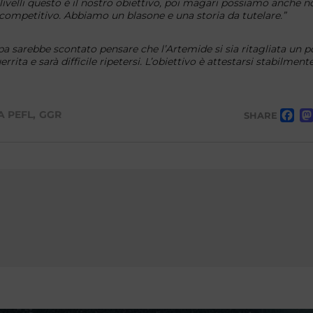
 livelli questo è il nostro obiettivo, poi magari possiamo anche n
competitivo. Abbiamo un blasone e una storia da tutelare.”
sarebbe scontato pensare che l’Artemide si sia ritagliata un p
ita e sarà difficile ripetersi. L’obiettivo è attestarsi stabilmente
F
 PEFL
,
GGR
SHARE