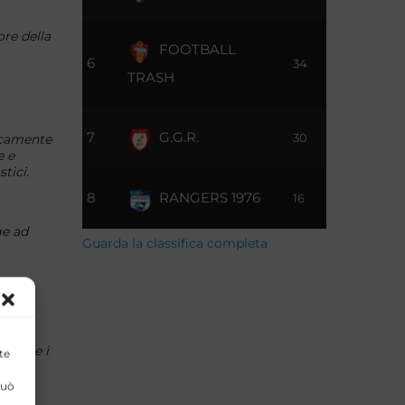
re della
FOOTBALL
6
34
TRASH
7
G.G.R.
30
nicamente
e e
tici.
8
RANGERS 1976
16
ge ad
Guarda la classifica completa
ico,
vo che i
te
Il mio
artita
può