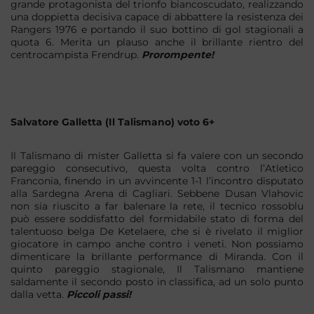
grande protagonista del trionfo biancoscudato, realizzando
una doppietta decisiva capace di abbattere la resistenza dei
Rangers 1976 e portando il suo bottino di gol stagionali a
quota 6. Merita un plauso anche il brillante rientro del
centrocampista Frendrup.
Prorompente!
Salvatore Galletta (Il Talismano) voto 6+
Il Talismano di mister Galletta si fa valere con un secondo
pareggio consecutivo, questa volta contro l’Atletico
Franconia, finendo in un avvincente 1-1 l’incontro disputato
alla Sardegna Arena di Cagliari. Sebbene Dusan Vlahovic
non sia riuscito a far balenare la rete, il tecnico rossoblu
può essere soddisfatto del formidabile stato di forma del
talentuoso belga De Ketelaere, che si è rivelato il miglior
giocatore in campo anche contro i veneti. Non possiamo
dimenticare la brillante performance di Miranda. Con il
quinto pareggio stagionale, Il Talismano mantiene
saldamente il secondo posto in classifica, ad un solo punto
dalla vetta.
Piccoli passi!