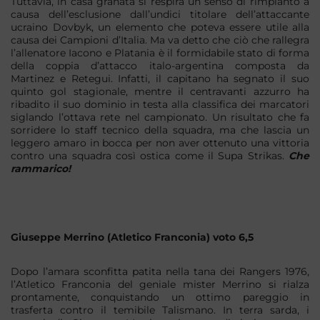
Tuttavia, in casa granata si respira un senso di rimpianto a
causa dell’esclusione dall’undici titolare dell’attaccante
ucraino Dovbyk, un elemento che poteva essere utile alla
causa dei Campioni d’Italia. Ma va detto che ciò che rallegra
l’allenatore Iacono e Platania è il formidabile stato di forma
della coppia d’attacco italo-argentina composta da
Martinez e Retegui. Infatti, il capitano ha segnato il suo
quinto gol stagionale, mentre il centravanti azzurro ha
ribadito il suo dominio in testa alla classifica dei marcatori
siglando l’ottava rete nel campionato. Un risultato che fa
sorridere lo staff tecnico della squadra, ma che lascia un
leggero amaro in bocca per non aver ottenuto una vittoria
contro una squadra così ostica come il Supa Strikas.
Che
rammarico!
Giuseppe Merrino (Atletico Franconia) voto 6,5
Dopo l’amara sconfitta patita nella tana dei Rangers 1976,
l’Atletico Franconia del geniale mister Merrino si rialza
prontamente, conquistando un ottimo pareggio in
trasferta contro il temibile Talismano. In terra sarda, i