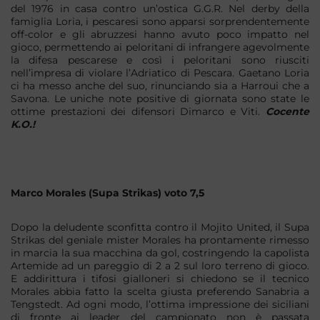
del 1976 in casa contro un’ostica G.G.R. Nel derby della
famiglia Loria, i pescaresi sono apparsi sorprendentemente
off-color e gli abruzzesi hanno avuto poco impatto nel
gioco, permettendo ai peloritani di infrangere agevolmente
la difesa pescarese e così i peloritani sono riusciti
nell’impresa di violare l’Adriatico di Pescara. Gaetano Loria
ci ha messo anche del suo, rinunciando sia a Harroui che a
Savona. Le uniche note positive di giornata sono state le
ottime prestazioni dei difensori Dimarco e Viti.
Cocente
K.O.!
Marco Morales (Supa Strikas) voto 7,5
Dopo la deludente sconfitta contro il Mojito United, il Supa
Strikas del geniale mister Morales ha prontamente rimesso
in marcia la sua macchina da gol, costringendo la capolista
Artemide ad un pareggio di 2 a 2 sul loro terreno di gioco.
E addirittura i tifosi gialloneri si chiedono se il tecnico
Morales abbia fatto la scelta giusta preferendo Sanabria a
Tengstedt. Ad ogni modo, l’ottima impressione dei siciliani
di fronte ai leader del campionato non è passata