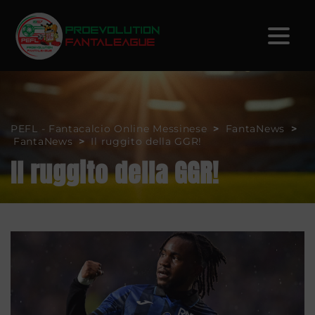
PEFL - Fantacalcio Online Messinese
>
FantaNews
>
FantaNews
>
Il ruggito della GGR!
Il ruggito della GGR!