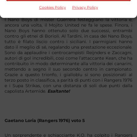
Salvatore Guerrera (Nano Boys) voto 9
Cookies Policy
Privacy Policy
I Nano Boys di mister Guerrera festeggiano la vittoria e,
ancora una volta, il Mojito United ne fa le spese. Finora, i
Nano Boys hanno ottenuto solo due successi, entrambi
contro gli etnei di Borioli. Al Tardini, in casa dei Nano Boys,
tutto è filato liscio contro i siciliani. I parmigiani hanno
dato il meglio di sé, regalando una prestazione eccezionale.
Sono da applaudire i centrocampisti Reijnders e Zaccagni,
autori di gol incredibili, così come l’attaccante Kean, che ha
contribuito in modo determinante alla vittoria dei canarini,
mettendo a segno il suo secondo centro in campionato.
Grazie a questo trionfo, i gialloblu si sono posizionati al
terzo posto in classifica, a parità di punti con i Rangers 1976
e i Supa Strikas, con una distanza di soli due punti dalla
capolista Artemide.
Esaltante!
Gaetano Loria (Rangers 1976) voto 5
Un sorprendente e schiacciante K.O. ha colpito i Rangers