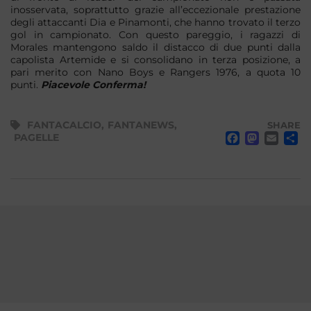
inosservata, soprattutto grazie all’eccezionale prestazione
degli attaccanti Dia e Pinamonti, che hanno trovato il terzo
gol in campionato. Con questo pareggio, i ragazzi di
Morales mantengono saldo il distacco di due punti dalla
capolista Artemide e si consolidano in terza posizione, a
pari merito con Nano Boys e Rangers 1976, a quota 10
punti.
Piacevole Conferma!
FANTACALCIO
,
FANTANEWS
,
SHARE
FACE
MA
EM
PAGELLE