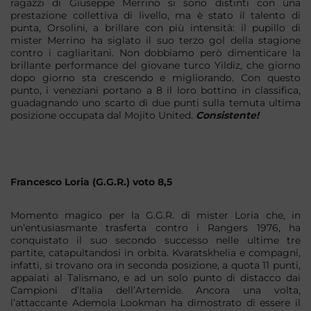
ragazzi di Giuseppe Merrino si sono distinti con una
prestazione collettiva di livello, ma è stato il talento di
punta, Orsolini, a brillare con più intensità: il pupillo di
mister Merrino ha siglato il suo terzo gol della stagione
contro i cagliaritani. Non dobbiamo però dimenticare la
brillante performance del giovane turco Yildiz, che giorno
dopo giorno sta crescendo e migliorando. Con questo
punto, i veneziani portano a 8 il loro bottino in classifica,
guadagnando uno scarto di due punti sulla temuta ultima
posizione occupata dal Mojito United.
Consistente!
Francesco Loria (G.G.R.) voto 8,5
Momento magico per la G.G.R. di mister Loria che, in
un’entusiasmante trasferta contro i Rangers 1976, ha
conquistato il suo secondo successo nelle ultime tre
partite, catapultandosi in orbita. Kvaratskhelia e compagni,
infatti, si trovano ora in seconda posizione, a quota 11 punti,
appaiati al Talismano, e ad un solo punto di distacco dai
Campioni d’Italia dell’Artemide. Ancora una volta,
l’attaccante Ademola Lookman ha dimostrato di essere il