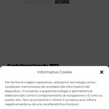
ARTEMIDE
CURRENT TEAM
FantaCampionato PEFL
Informativa Cookie
STAGIONE
TEAM
GOALS
ASSISTS
YELLOW CARD
Per fornire le migliori esperienze, utilizziamo tecnologie come i
cookie per memorizzare e/o accedere alle informazioni del
2025/26
ARTEMIDE
1
1
2
dispositivo. Il consenso a queste tecnologie ci permetterà di
elaborare dati come il comportamento di navigazione o ID unici su
FantaCoppa PEFL 2026
questo sito. Non acconsentire o ritirare il consenso può influire
negativamente su alcune caratteristiche e funzioni.